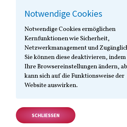
Die Otsuka Pharma GmbH. („O
Europe die Verarbeitung Ihr
Notwendige Cookies
Informationen zur Verarbeit
Notwendige Cookies ermöglichen
Kontakt- und der Datenschut
Kernfunktionen wie Sicherheit,
Bitte beachten Sie: Diese Web
Netzwerkmanagement und Zugänglich
von Otsuka Deutschland un
Sie können diese deaktivieren, indem 
Ihre Browsereinstellungen ändern, ab
Für länderspezifische Datens
kann sich auf die Funktionsweise der
indem
Sie hier klicken
.
Website auswirken.
SCHLIESSEN