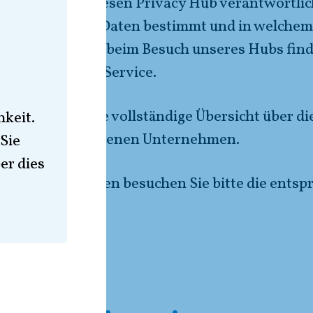
PG“) ist für diesen Privacy Hub verantwortlic
er persönlichen Daten bestimmt und in welchem 
ung Ihrer Daten beim Besuch unseres Hubs finde
zerklärung des Service.
site bietet keine vollständige Übersicht über d
keit.
d seinen verbundenen Unternehmen.
Sie
er dies
chutzerklärungen besuchen Sie bitte die entsp