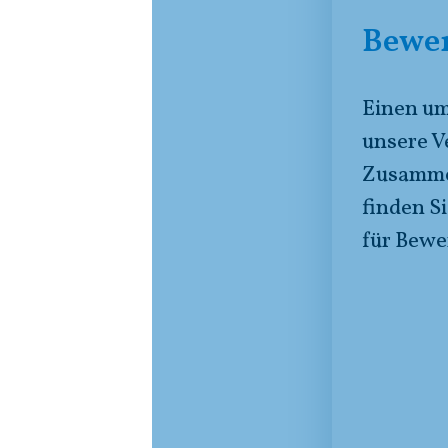
nd
Bewe
Einen um
unsere V
, wie
Zusamme
n
finden S
unsere
für Bewe
 und
n
uka in
en
sites,