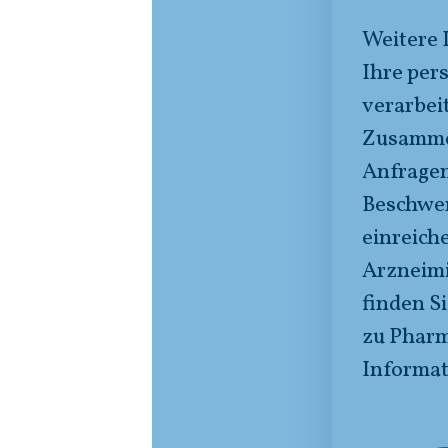
erufe
Weitere 
erklärung
Ihre pe
sberufe.
verarbei
Zusamme
Anfragen
Beschwer
einreich
Arzneimi
finden S
zu Pharm
Informat