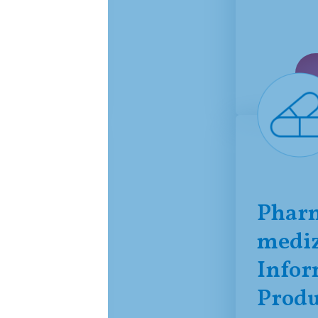
raft
Pharm
mediz
k und ein
Infor
Produ
zug auf