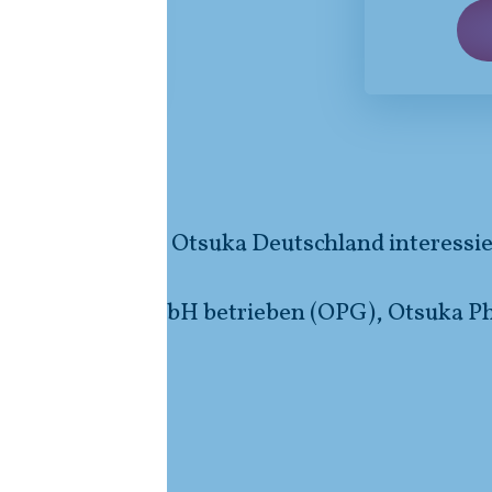
dacht, die sich für Otsuka Deutschland interessi
tsuka Pharma GmbH betrieben (OPG), Otsuka 