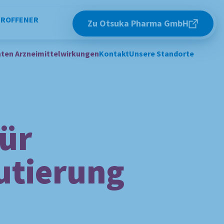
TROFFENER
Zu Otsuka Pharma GmbH
ten Arzneimittelwirkungen
Kontakt
Unsere Standorte
ür
utierung