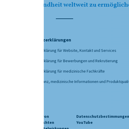
ne bessere Gesundheit weltweit zu ermöglich
chutz
Datenschutzerklärungen
Datenschutzerklärung für Website, Kontakt und Services
Datenschutzerklärung für Bewerbungen und Rekrutierung
Datenschutzerklärung für medizinische Fachkräfte
Pharmakovigilanz, medizinische Informationen und Produktquali
Cookie-
Meldung von
Datenschutzbestimmunge
gen
Richtlinie
unerwünschten
YouTube
Arzneimittelwirkungen