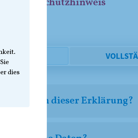
s - Datenschutzhinweis
keit.
SICHT
VOLLSTÄ
Sie
er dies
tungsbereich dieser Erklärung?