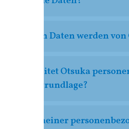
nenbezogene Daten?
nbezogenen Daten werden von 
ck verarbeitet Otsuka person
die Rechtsgrundlage?
entransfer meiner personenbe